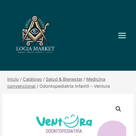
Saltar
al
contenido
Inicio
/
Catálogo
/
Salud & Bienestar
/
Medicina
convencional
/
Odontopediatría Infantil – Ventura