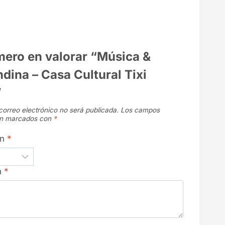
imero en valorar “Música &
dina – Casa Cultural Tixi
”
correo electrónico no será publicada.
Los campos
tán marcados con
*
ón
*
n
*