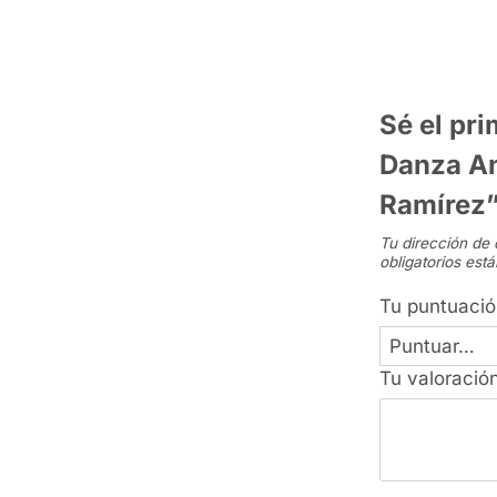
Sé el pr
Danza An
Ramírez
Tu dirección de 
obligatorios es
Tu puntuaci
Tu valoració