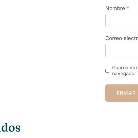
Nombre
*
Correo elect
Guarda mi n
navegador 
ados