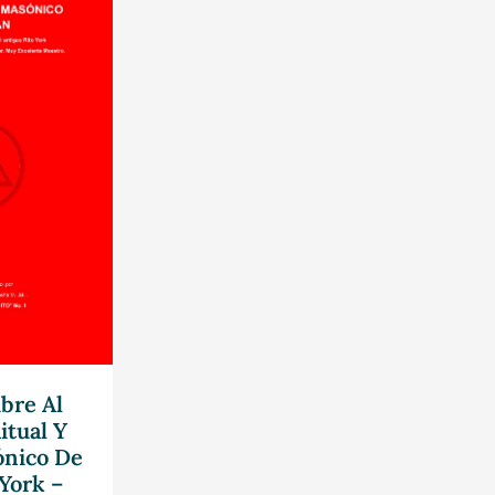
bre Al
itual Y
nico De
York –