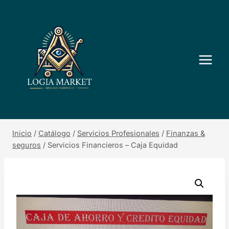
Saltar
al
contenido
Inicio
/
Catálogo
/
Servicios Profesionales
/
Finanzas &
seguros
/
Servicios Financieros – Caja Equidad