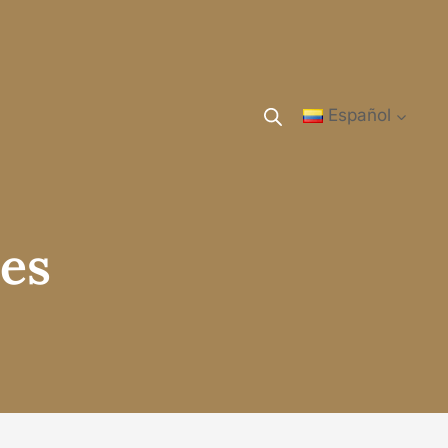
Español
les