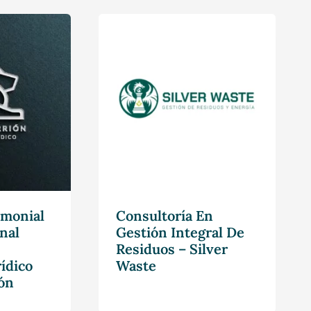
imonial
Consultoría En
nal
Gestión Integral De
Residuos – Silver
ídico
Waste
ón