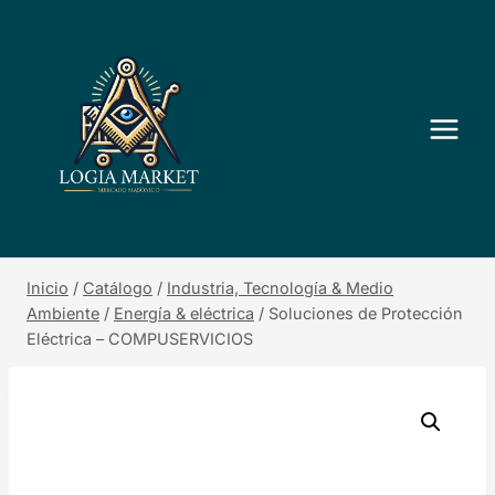
Saltar
al
contenido
Inicio
/
Catálogo
/
Industria, Tecnología & Medio
Ambiente
/
Energía & eléctrica
/
Soluciones de Protección
Eléctrica – COMPUSERVICIOS