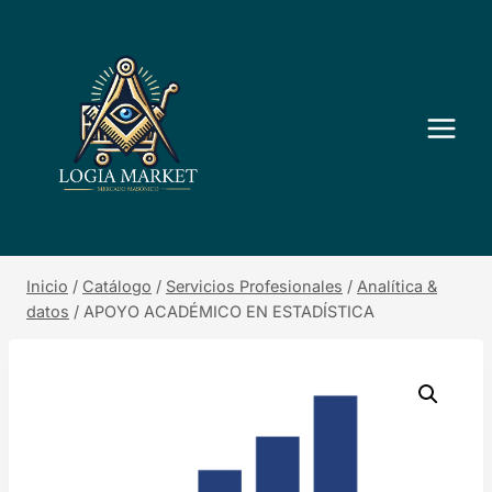
Saltar
al
contenido
Inicio
/
Catálogo
/
Servicios Profesionales
/
Analítica &
datos
/
APOYO ACADÉMICO EN ESTADÍSTICA