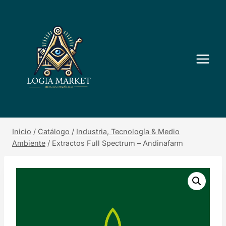
Saltar
al
contenido
Inicio
/
Catálogo
/
Industria, Tecnología & Medio
Ambiente
/
Extractos Full Spectrum – Andinafarm