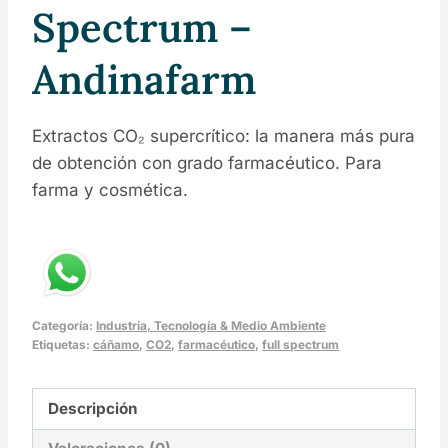
Spectrum –
Andinafarm
Extractos CO₂ supercrítico: la manera más pura
de obtención con grado farmacéutico. Para
farma y cosmética.
Categoría:
Industria, Tecnología & Medio Ambiente
Etiquetas:
cáñamo
,
CO2
,
farmacéutico
,
full spectrum
Descripción