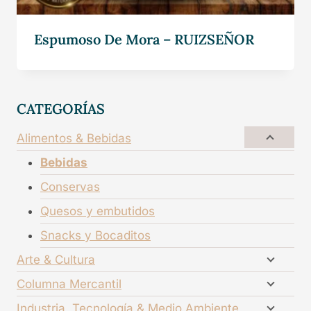
Espumoso De Mora – RUIZSEÑOR
CATEGORÍAS
Alimentos & Bebidas
Bebidas
Conservas
Quesos y embutidos
Snacks y Bocaditos
Arte & Cultura
Columna Mercantil
Industria, Tecnología & Medio Ambiente