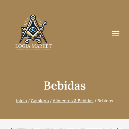
Saltar
al
contenido
Bebidas
Inicio
/
Catálogo
/
Alimentos & Bebidas
/
Bebidas