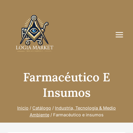
Saltar
al
contenido
Farmacéutico E
Insumos
Inicio
/
Catálogo
/
Industria, Tecnología & Medio
Ambiente
/
Farmacéutico e insumos