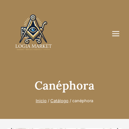
Saltar
al
contenido
Canéphora
Inicio
/
Catálogo
/
canéphora