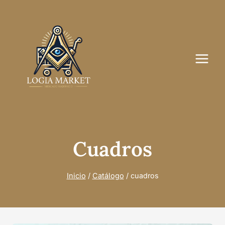
Saltar
al
contenido
Cuadros
Inicio
/
Catálogo
/
cuadros