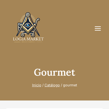
Saltar
al
contenido
Gourmet
Inicio
/
Catálogo
/
gourmet