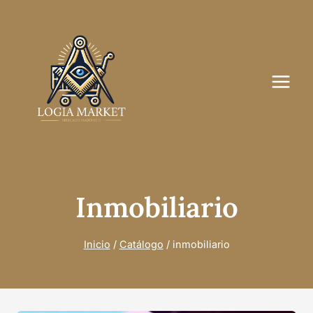
Saltar
al
contenido
Inmobiliario
Inicio
/
Catálogo
/
inmobiliario