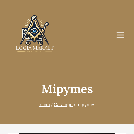
Saltar
al
contenido
Mipymes
Inicio
/
Catálogo
/
mipymes