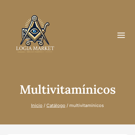
Saltar
al
contenido
Multivitamínicos
Inicio
/
Catálogo
/
multivitamínicos