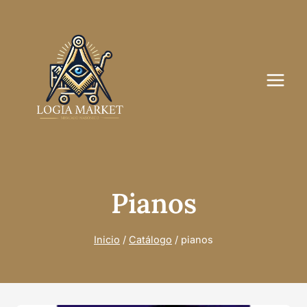
Saltar
al
contenido
Pianos
Inicio
/
Catálogo
/
pianos