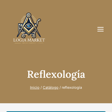
Saltar
al
contenido
Reflexología
Inicio
/
Catálogo
/
reflexología